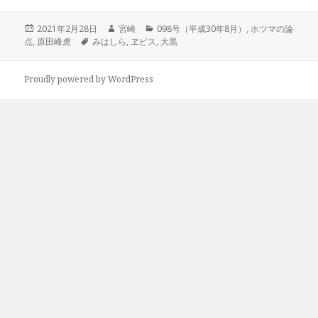
投
作
カ
2021年2月28日
宮崎
098号（平成30年8月）
,
ホツマの論
稿
タ
成
テ
点
,
原田峰虎
みはしら
,
ヱビス
,
大黒
日:
グ
者
ゴ
リ
ー
Proudly powered by WordPress