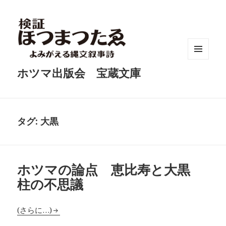
メニュ
ホツマ出版会 宝蔵文庫
ーとウ
ィジェ
ット
タグ:
大黒
ホツマの論点 恵比寿と大黒
柱の不思議
(さらに…)