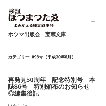
メニュ
ホツマ出版会 宝蔵文庫
ーとウ
ィジェ
ット
カテゴリー:
098号（平成30年8月）
再発見50周年 記念特別号 本
誌86号 特別頒布のお知らせ
◎編集後記
(さらに…)