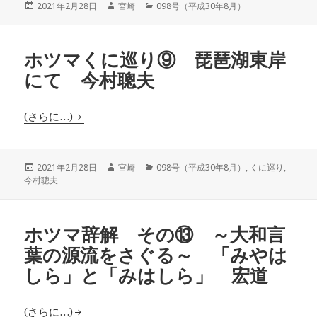
投
作
カ
2021年2月28日
宮崎
098号（平成30年8月）
稿
成
テ
日:
者
ゴ
リ
ホツマくに巡り⑨ 琵琶湖東岸
ー
にて 今村聰夫
(さらに…)
投
作
カ
2021年2月28日
宮崎
098号（平成30年8月）
,
くに巡り
,
稿
成
テ
今村聰夫
日:
者
ゴ
リ
ー
ホツマ辞解 その⑬ ～大和言
葉の源流をさぐる～ 「みやは
しら」と「みはしら」 宏道
(さらに…)