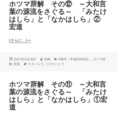
ホツマ辞解 その⑫ ～大和言
葉の源流をさぐる～ 「みたけ
はしら」と「なかはしら」②
宏道
(さらに…)
投
作
カ
2021年2月28日
宮崎
098号（平成30年8月）
,
ホツマ辞
稿
タ
成
テ
解
,
宏道
ナカハシラ
,
ミタケハシラ
日:
グ
者
ゴ
リ
ー
ホツマ辞解 その⑪ ～大和言
葉の源流をさぐる～ 「みたけ
はしら」と「なかはしら」①宏
道