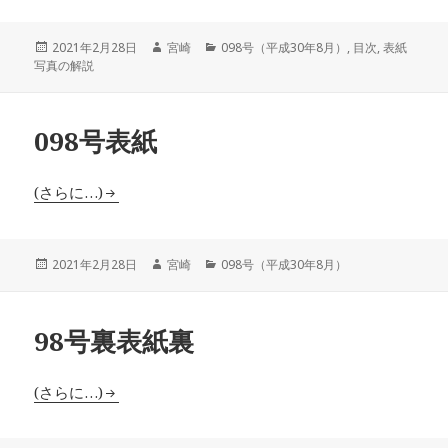
投
作
カ
2021年2月28日
宮崎
098号（平成30年8月）
,
目次
,
表紙
稿
成
テ
写真の解説
日:
者
ゴ
リ
ー
098号表紙
(さらに…)
投
作
カ
2021年2月28日
宮崎
098号（平成30年8月）
稿
成
テ
日:
者
ゴ
リ
98号裏表紙裏
ー
(さらに…)