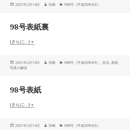
投
作
カ
2021年2月14日
宮崎
098号（平成30年8月）
稿
成
テ
日:
者
ゴ
リ
98号表紙裏
ー
(さらに…)
投
作
カ
2021年2月14日
宮崎
098号（平成30年8月）
,
目次
,
表紙
稿
成
テ
写真の解説
日:
者
ゴ
リ
ー
98号表紙
(さらに…)
投
作
カ
2021年2月14日
宮崎
098号（平成30年8月）