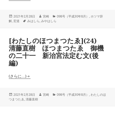
投
作
カ
2021年2月28日
宮崎
098号（平成30年8月）
,
ホツマ辞
稿
タ
成
テ
解
,
宏道
みはしら
,
みやはしら
日:
グ
者
ゴ
リ
ー
[わたしのほつまつたゑ](24)
清藤直樹 ほつまつたゑ 御機
の二十一 新治宮法定む文(後
編)
(さらに…)
投
作
カ
2021年2月28日
宮崎
098号（平成30年8月）
,
わたしのほ
稿
成
テ
つまつたゑ
,
清藤直樹
日:
者
ゴ
リ
ー