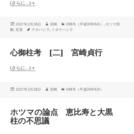
(さらに…)
投
作
カ
2021年2月28日
宮崎
098号（平成30年8月）
,
ホツマ辞
稿
タ
成
テ
解
,
宏道
ナカハシラ
,
ミタケハシラ
日:
グ
者
ゴ
リ
ー
心御柱考 [二] 宮崎貞行
(さらに…)
投
作
カ
2021年2月28日
宮崎
098号（平成30年8月）
稿
成
テ
日:
者
ゴ
リ
ホツマの論点 恵比寿と大黒
ー
柱の不思議