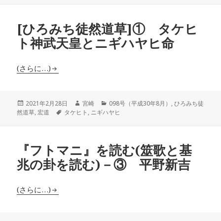
リ
ー
[ひろみち徒然道草]① タケヒ
ト神武天皇とニギハヤヒ命
(さらに…)
投
作
カ
2021年2月28日
宮崎
098号（平成30年8月）
,
ひろみち徒
稿
タ
成
テ
然道草
,
宏道
タケヒト
,
ニギハヤヒ
日:
グ
者
ゴ
リ
ー
『フトマニ』を読む(筮歌と基
兆の卦を読む)－③ 平野新吉
(さらに…)