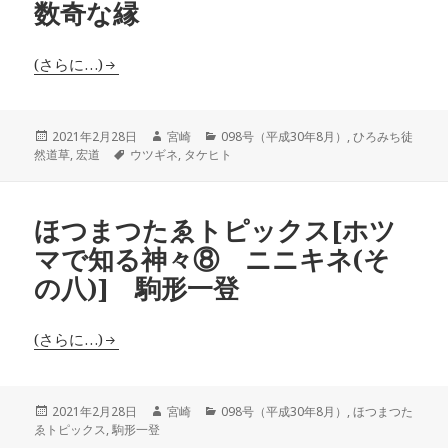
数奇な縁
(さらに…)
投
作
カ
2021年2月28日
宮崎
098号（平成30年8月）
,
ひろみち徒
稿
タ
成
テ
然道草
,
宏道
ウツギネ
,
タケヒト
日:
グ
者
ゴ
リ
ー
ほつまつたゑトピックス[ホツ
マで知る神々⑧ ニニキネ(そ
の八)] 駒形一登
(さらに…)
投
作
カ
2021年2月28日
宮崎
098号（平成30年8月）
,
ほつまつた
稿
成
テ
ゑトピックス
,
駒形一登
日:
者
ゴ