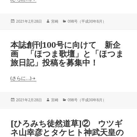
投
作
カ
2021年2月28日
宮崎
098号（平成30年8月）
稿
成
テ
日:
者
ゴ
リ
本誌創刊100号に向けて 新企
ー
画 「ほつま歌壇」と「ほつま
旅日記」投稿を募集中！
(さらに…)
投
作
カ
2021年2月28日
宮崎
098号（平成30年8月）
稿
成
テ
日:
者
ゴ
リ
[ひろみち徒然道草]② ウツギ
ー
ネ山幸彦とタケヒト神武天皇の