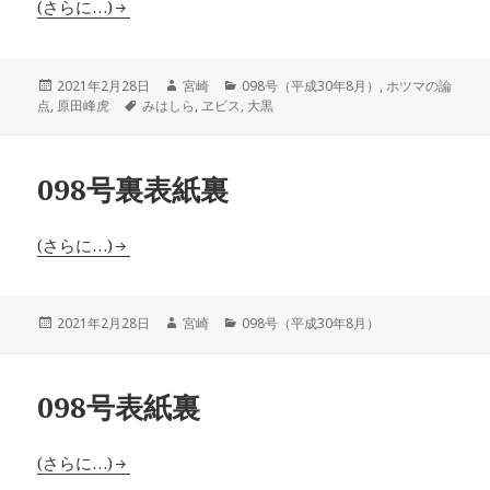
(さらに…)
投
作
カ
2021年2月28日
宮崎
098号（平成30年8月）
,
ホツマの論
稿
タ
成
テ
点
,
原田峰虎
みはしら
,
ヱビス
,
大黒
日:
グ
者
ゴ
リ
ー
098号裏表紙裏
(さらに…)
投
作
カ
2021年2月28日
宮崎
098号（平成30年8月）
稿
成
テ
日:
者
ゴ
リ
098号表紙裏
ー
(さらに…)