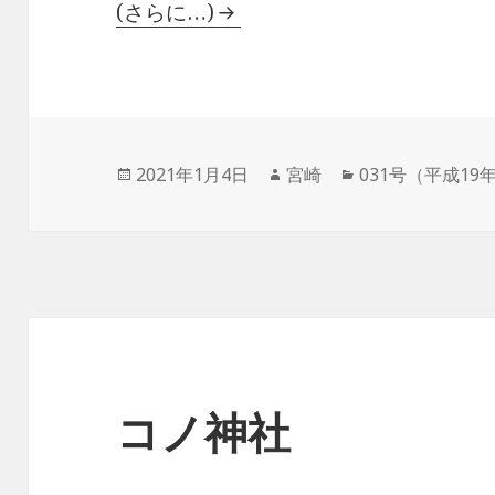
(さらに…)
投
作
カ
2021年1月4日
宮崎
031号（平成19
稿
成
テ
日:
者
ゴ
リ
ー
コノ神社