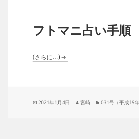
フトマニ占い手順
(さらに…)
投
作
カ
2021年1月4日
宮崎
031号（平成19
稿
成
テ
日:
者
ゴ
リ
ー