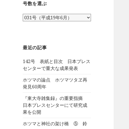
号数を選ぶ
号
数
を
選
ぶ
最近の記事
142号 表紙と目次 日本プレス
センターで重大な成果発表
ホツマの論点 ホツマツタヱ再
発見60周年
『東大寺雑集録』の重要指摘
日本プレスセンターにて研究成
果を公開
ホツマと神社の架け橋 ⑤ 鈴