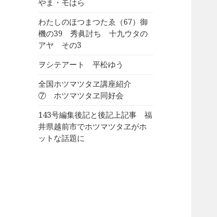
やま・モはら
わたしのほつまつたゑ（67）御
機の39 秀眞討ち 十九ウタの
アヤ その3
ヲシテアート 平松ゆう
全国ホツマツタヱ講座紹介
⑦ ホツマツタヱ同好会
143号編集後記と後記上記事 福
井県越前市でホツマツタヱがホ
ットな話題に