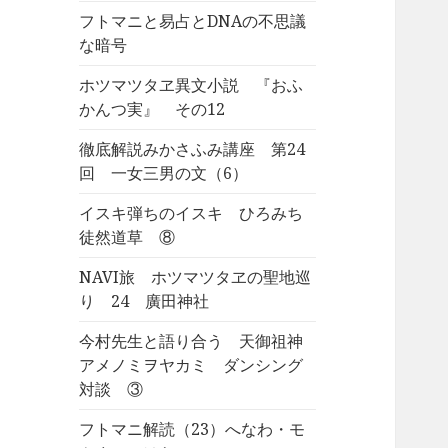
フトマニと易占とDNAの不思議
な暗号
ホツマツタヱ異文小説 『おふ
かんつ実』 その12
徹底解説みかさふみ講座 第24
回 一女三男の文（6）
イスキ弾ちのイスキ ひろみち
徒然道草 ⑧
NAVI旅 ホツマツタヱの聖地巡
り 24 廣田神社
今村先生と語り合う 天御祖神
アメノミヲヤカミ ダンシング
対談 ③
フトマニ解読（23）へなわ・モ