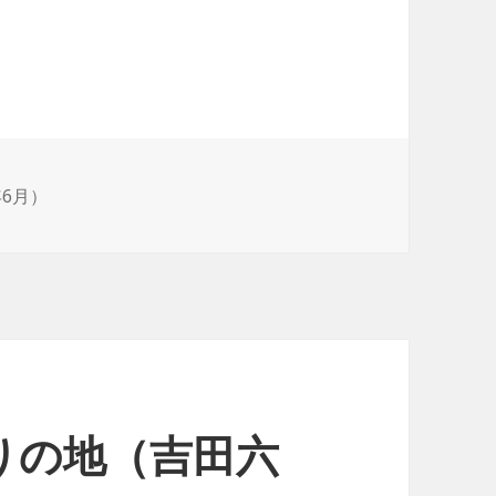
年6月）
りの地（吉田六