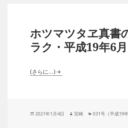
ホツマツタヱ真書
ラク・平成19年6
(さらに…)
投
作
カ
2021年1月4日
宮崎
031号（平成19
稿
成
テ
日:
者
ゴ