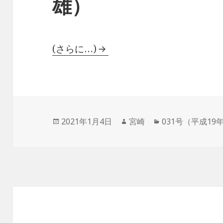
雄）
(さらに…)
投
作
カ
2021年1月4日
宮崎
031号（平成19
稿
成
テ
日:
者
ゴ
リ
ー