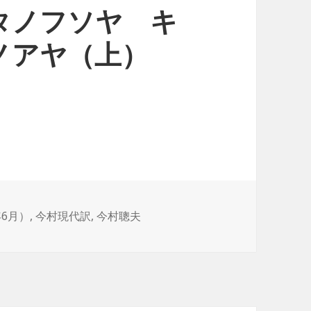
タノフソヤ キ
ノアヤ（上）
年6月）
,
今村現代訳
,
今村聰夫