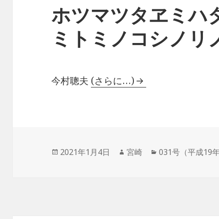
ホツマツタヱミハ
ミトミノコシノリ
今村聰夫
(さらに…)
投
作
カ
2021年1月4日
宮崎
031号（平成19
稿
成
テ
日:
者
ゴ
リ
ー