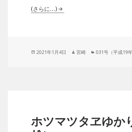
(さらに…)
投
作
カ
2021年1月4日
宮崎
031号（平成19
稿
成
テ
日:
者
ゴ
リ
ー
ホツマツタヱゆか