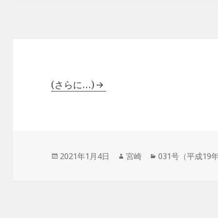
リ
ー
(さらに…)
投
作
カ
2021年1月4日
宮崎
031号（平成19
稿
成
テ
日:
者
ゴ
リ
ー