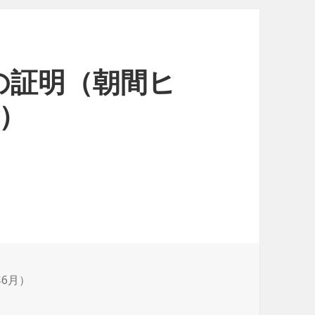
の証明（朝間ヒ
月）
年6月）