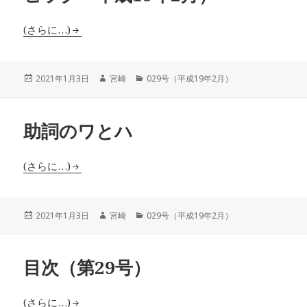
(さらに…)
投
作
カ
2021年1月3日
宮崎
029号（平成19年2月）
稿
成
テ
日:
者
ゴ
リ
助詞のワとハ
ー
(さらに…)
投
作
カ
2021年1月3日
宮崎
029号（平成19年2月）
稿
成
テ
日:
者
ゴ
リ
目次（第29号）
ー
(さらに…)