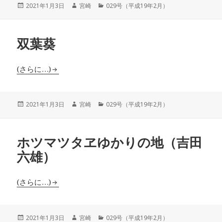
投
作
カ
2021年1月3日
宮崎
029号（平成19年2月）
稿
成
テ
日:
者
ゴ
リ
双葉葵
ー
(さらに…)
投
作
カ
2021年1月3日
宮崎
029号（平成19年2月）
稿
成
テ
日:
者
ゴ
リ
ホツマツタヱゆかりの地（吉田
ー
六雄）
(さらに…)
投
作
カ
2021年1月3日
宮崎
029号（平成19年2月）