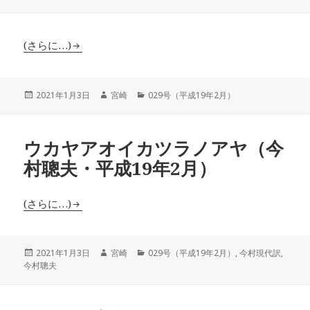
稿
成
テ
日:
者
ゴ
リ
ー
(さらに…)
投
作
カ
2021年1月3日
宮崎
029号（平成19年2月）
稿
成
テ
日:
者
ゴ
リ
ウカヤアオイカツラノアヤ（今
ー
村聰夫・平成19年2月）
(さらに…)
投
作
カ
2021年1月3日
宮崎
029号（平成19年2月）
,
今村現代訳
,
稿
成
テ
今村聰夫
日:
者
ゴ
リ
ー