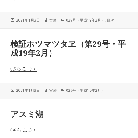
投
作
カ
2021年1月3日
宮崎
029号（平成19年2月）
,
目次
稿
成
テ
日:
者
ゴ
リ
検証ホツマツタヱ（第29号・平
ー
成19年2月）
(さらに…)
投
作
カ
2021年1月3日
宮崎
029号（平成19年2月）
稿
成
テ
日:
者
ゴ
リ
アスミ湖
ー
(さらに…)