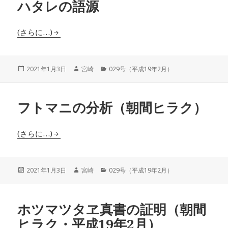
ハタレの語源
(さらに…)
投
作
カ
2021年1月3日
宮崎
029号（平成19年2月）
稿
成
テ
日:
者
ゴ
リ
フトマニの分析（朝間ヒラク）
ー
(さらに…)
投
作
カ
2021年1月3日
宮崎
029号（平成19年2月）
稿
成
テ
日:
者
ゴ
リ
ホツマツタヱ真書の証明（朝間
ー
ヒラク・平成19年2月）