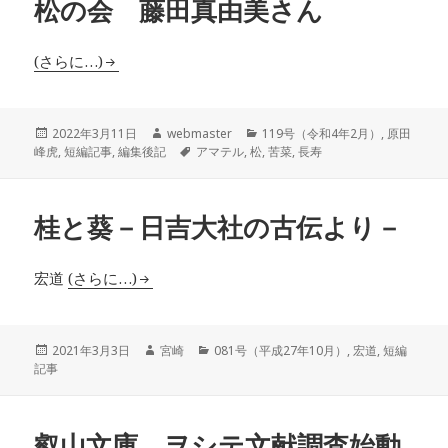
松の会 藤田真由美さん
(さらに…)
投
作
カ
2022年3月11日
webmaster
119号（令和4年2月）
,
原田
稿
成
タ
テ
峰虎
,
短編記事
,
編集後記
アマテル
,
松
,
苦菜
,
長寿
日:
者
グ
ゴ
リ
ー
桂と葵－日吉大社の古伝より－
宏道
(さらに…)
投
作
カ
2021年3月3日
宮崎
081号（平成27年10月）
,
宏道
,
短編
稿
成
テ
記事
日:
者
ゴ
リ
ー
叡山文庫 ヲシテ文献調査始動