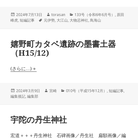
投
作
カ
2024年7月13日
torasan
133号（令和6年6月号）
,
原田
稿
タ
成
テ
峰虎
,
短編記事
元伊勢
,
大江山
,
大物忌神社
,
鳥海山
日:
グ
者
ゴ
リ
ー
嬉野町カタベ遺跡の墨書土器
（H15/12)
(さらに…)
投
作
カ
2024年3月9日
宮崎
010号（平成15年12月）
,
短編記事
,
稿
成
テ
編集後記
,
編集部
日:
者
ゴ
リ
ー
宇陀の丹生神社
宏道＋＋＋丹生神社 石碑画像／丹生社 扁額画像／編