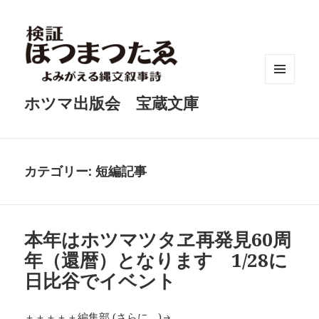
メニュ
ホツマ出版会 宝蔵文庫
ーとウ
ィジェ
ット
カテゴリー:
短編記事
本年はホツマツタヱ再発見60周
年（還暦）となります 1/28に
日比谷でイベント
＋＋＋＋＋編集部
(さらに…)