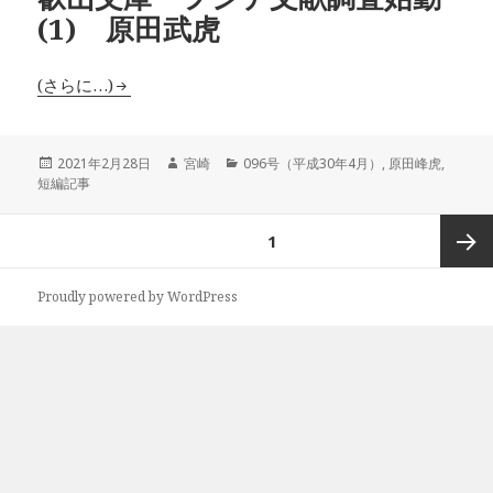
(1) 原田武虎
(さらに…)
投
作
カ
2021年2月28日
宮崎
096号（平成30年4月）
,
原田峰虎
,
稿
成
テ
短編記事
日:
者
ゴ
リ
投
ページ
1
ー
稿
の
次ペー
Proudly powered by WordPress
ペ
ー
ジ
ジ
送
り