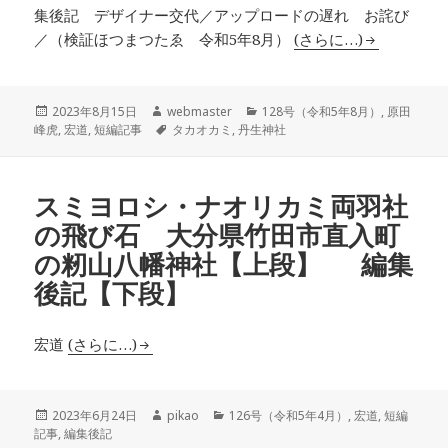
集後記 デザイナー交代／アップロードの遅れ お詫び
／（検証ほつまつたゑ 令和5年8月）
(さらに…)
投
作
カ
2023年8月15日
webmaster
128号（令和5年8月）
,
原田
稿
成
タ
テ
峰虎
,
宏道
,
短編記事
タカオカミ
,
丹生神社
日:
者
グ
ゴ
リ
ー
スミヨロシ・ナオリカミ両羽社
の飛び石 大分県竹田市直入町
の籾山八幡神社【上段】 編集
後記【下段】
宏道
(さらに…)
投
作
カ
2023年6月24日
pikao
126号（令和5年4月）
,
宏道
,
短編
稿
成
テ
記事
,
編集後記