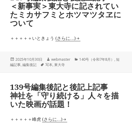
＜新事実＞東大寺に記されてい
たミカサフミとホツマツタヱに
ついて
＋＋＋＋＋いときょう
(さらに…)
投
作
カ
2025年10月30日
webmaster
140号（令和7年8月）
,
短
稿
タ
成
テ
編記事
,
編集後記
写本
,
東大寺
日:
グ
者
ゴ
リ
ー
139号編集後記と後記上記事
神社を「守り続ける」人々を描
いた映画が話題！
＋＋＋＋＋峰虎
(さらに…)