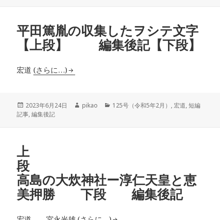
日:
者
ゴ
リ
ー
平田篤胤の収集したヲシテ文字
【上段】 編集後記【下段】
宏道
(さらに…)
投
作
カ
2023年6月24日
pikao
125号（令和5年2月）
,
宏道
,
短編
稿
成
テ
記事
,
編集後記
日:
者
ゴ
リ
ー
上
高島の大炊神社ー淳仁天皇と恵
美押勝 下段 編集後記
宏道 宮永光雄
(さらに…)