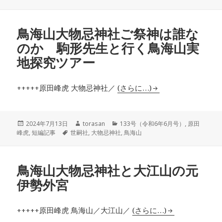
日:
グ
者
ゴ
リ
ー
鳥海山大物忌神社ご祭神は誰な
のか 駒形先生と行く鳥海山実
地探究ツアー
+++++原田峰虎 大物忌神社／
(さらに…)
投
作
カ
2024年7月13日
torasan
133号（令和6年6月号）
,
原田
稿
タ
成
テ
峰虎
,
短編記事
世嗣社
,
大物忌神社
,
鳥海山
日:
グ
者
ゴ
リ
ー
鳥海山大物忌神社と大江山の元
伊勢外宮
+++++原田峰虎 鳥海山／大江山／
(さらに…)