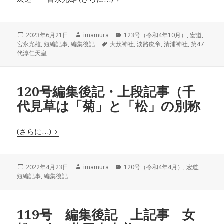
投
作
カ
2023年6月21日
imamura
123号（令和4年10月）
,
宏道
,
稿
成
タ
テ
宮永光雄
,
短編記事
,
編集後記
大炊神社
,
淡路廃帝
,
清浦神社
,
第47
日:
者
グ
ゴ
代淳仁天皇
リ
ー
120号編集後記・上段記事（千
代見草は「菊」と「松」の別称
(さらに…)
投
作
カ
2022年4月23日
imamura
120号（令和4年4月）
,
宏道
,
稿
成
テ
短編記事
,
編集後記
日:
者
ゴ
リ
ー
119号 編集後記 上記事 女