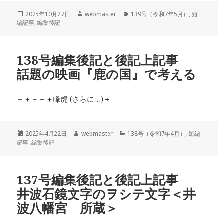
投
作
カ
2025年10月27日
webmaster
139号（令和7年5月）
,
短
稿
成
テ
編記事
,
編集後記
日:
者
ゴ
リ
ー
138号編集後記と後記上記事
話題の映画『鹿の国』で考える
＋＋＋＋＋峰虎
(さらに…)
投
作
カ
2025年4月22日
webmaster
138号（令和7年4月）
,
短編
稿
成
テ
記事
,
編集後記
日:
者
ゴ
リ
ー
137号編集後記と後記上記事
井波石鏡文字のヲシテ文字＜井
波八幡宮 所蔵＞