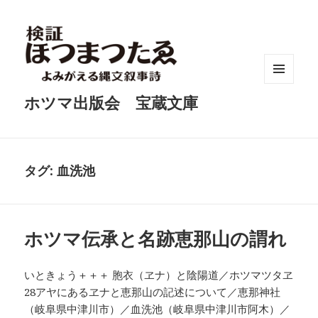
メニュ
ホツマ出版会 宝蔵文庫
ーとウ
ィジェ
ット
タグ:
血洗池
ホツマ伝承と名跡恵那山の謂れ
いときょう＋＋＋ 胞衣（ヱナ）と陰陽道／ホツマツタヱ
28アヤにあるヱナと恵那山の記述について／恵那神社
（岐阜県中津川市）／血洗池（岐阜県中津川市阿木）／