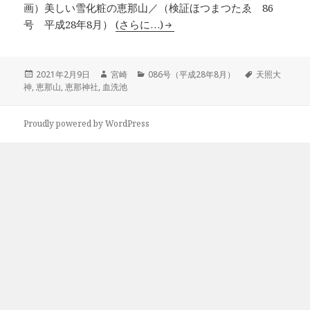
画）美しい雪化粧の恵那山／（検証ほつまつたゑ 86
号 平成28年8月）
(さらに…)
投
作
カ
タ
2021年2月9日
宮崎
086号（平成28年8月）
天照大
稿
成
テ
グ
神
,
恵那山
,
恵那神社
,
血洗池
日:
者
ゴ
リ
ー
Proudly powered by WordPress