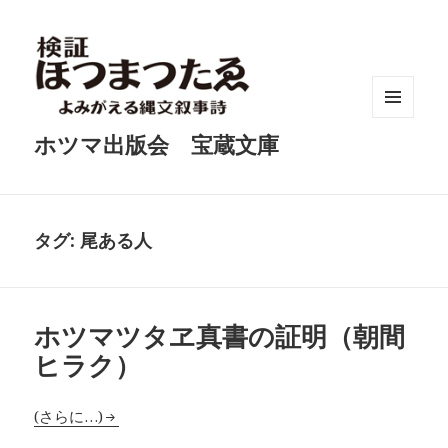
メニュ
ホツマ出版会 宝蔵文庫
ーとウ
ィジェ
ット
タグ:
尾ある人
ホツマツタヱ真書の証明（朝間
ヒラク）
(さらに…)