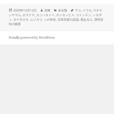
投
作
カ
タ
2020年12月12日
宮崎
未分類
アコ
,
イワカ
,
ウチテ
稿
成
テ
グ
シヤマム
,
オヱクマ
,
カニハタトベ
,
カンカシヒメ
,
コトシスシ
,
シタダ
日:
者
ゴ
ミ
,
タケモロキ
,
ムツカリ
,
ンの存在
,
古田武彦の誤認
,
尾ある人
,
津田史
リ
学の限界
ー
Proudly powered by WordPress