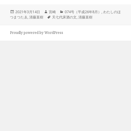
投
作
カ
2021年3月14日
宮崎
074号（平成26年8月）
,
わたしのほ
稿
成
タ
テ
つまつたゑ
,
清藤直樹
天七代床酒の文
,
清藤直樹
日:
者
グ
ゴ
リ
ー
Proudly powered by WordPress