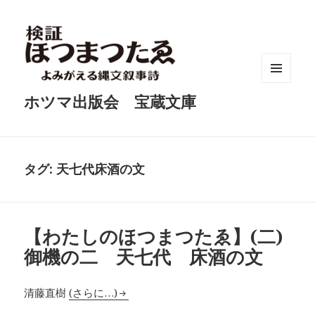
メニュ
ホツマ出版会 宝蔵文庫
ーとウ
ィジェ
ット
タグ:
天七代床酒の文
【わたしのほつまつたゑ】(二)
御機の二 天七代 床酒の文
清藤直樹
(さらに…)