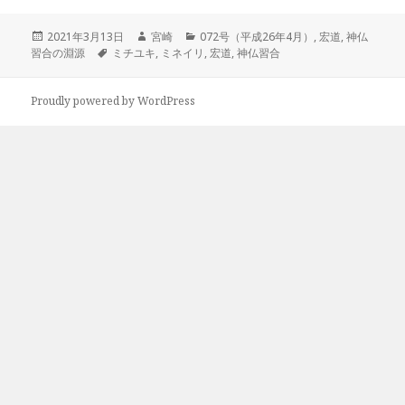
投
作
カ
2021年3月13日
宮崎
072号（平成26年4月）
,
宏道
,
神仏
稿
タ
成
テ
習合の淵源
ミチユキ
,
ミネイリ
,
宏道
,
神仏習合
日:
グ
者
ゴ
リ
ー
Proudly powered by WordPress