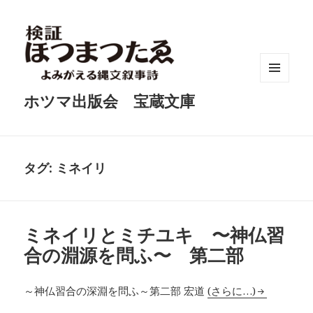
メニュ
ホツマ出版会 宝蔵文庫
ーとウ
ィジェ
ット
タグ:
ミネイリ
ミネイリとミチユキ 〜神仏習
合の淵源を問ふ〜 第二部
～神仏習合の深淵を問ふ～第二部 宏道
(さらに…)