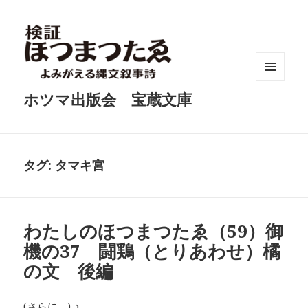
メニュ
ホツマ出版会 宝蔵文庫
ーとウ
ィジェ
ット
タグ:
タマキ宮
わたしのほつまつたゑ（59）御
機の37 闘鶏（とりあわせ）橘
の文 後編
(さらに…)