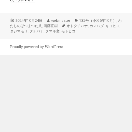
投
作
カ
2024年10月24日
webmaster
135号（令和6年10月）
,
わ
稿
成
タ
テ
たしのほつまつたゑ
,
清藤直樹
オトタチバナ
,
カマハダ
,
キヨヒコ
,
日:
者
グ
ゴ
タジマモリ
,
タチバナ
,
タマキ宮
,
モトヒコ
リ
ー
Proudly powered by WordPress