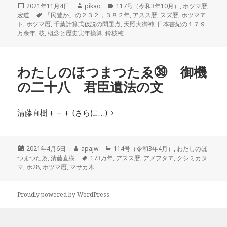
投
作
カ
2021年11月4日
pikao
117号（令和3年10月）
,
ホツマ暦
,
稿
タ
成
テ
宏道
「民豊か」の２３２，３８２年
,
アスス暦
,
スズ暦
,
ホツマヱ
日:
グ
者
ゴ
ト
,
ホツマ暦
,
千葉計算式仮説の問題点
,
天照大御神
,
日本書紀の１７９
リ
万余年
,
枝
,
概念と歴史実年換算
,
鈴枝穂
ー
わたしのほつまつたゑ㊴ 御機
の二十八 君臣遺法の文
清藤直樹＋＋＋
(さらに…)
投
作
カ
2021年4月6日
apajw
114号（令和3年4月）
,
わたしのほ
稿
成
タ
テ
つまつたゑ
,
清藤直樹
173万年
,
アスス暦
,
アメフタヱ
,
クシミカタ
日:
者
グ
ゴ
マ
,
ホ28
,
ホツマ暦
,
マサカ木
リ
ー
Proudly powered by WordPress