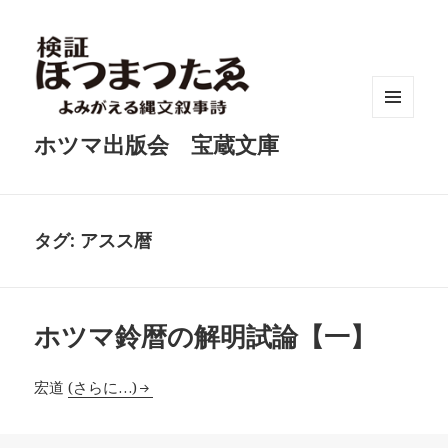
メニュ
ホツマ出版会 宝蔵文庫
ーとウ
ィジェ
ット
タグ:
アスス暦
ホツマ鈴暦の解明試論【一】
宏道
(さらに…)