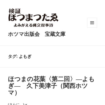
メニュ
ホツマ出版会 宝蔵文庫
ーとウ
ィジェ
ット
タグ:
よもぎ
ほつまの花葉〈第二回〉―よも
ぎ― 久下美津子（関西ホツ
マ）
(さらに…)