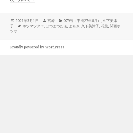
投
作
カ
2021年3月1日
宮崎
079号（平成27年6月）
,
久下美津
稿
タ
成
テ
子
ホツマツタヱ
,
ほつまつたゑ
,
よもぎ
,
久下美津子
,
花葉
,
関西ホ
日:
グ
者
ゴ
ツマ
リ
ー
Proudly powered by WordPress