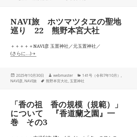
日:
者
グ
ゴ
リ
ー
NAVI旅 ホツマツタヱの聖地
巡り 22 熊野本宮大社
＋＋＋＋＋NAVI彦 玉置神社／元玉置神社／
(さらに…)
投
作
カ
2025年10月30日
webmaster
141号（令和7年10月）
,
稿
タ
成
テ
NAVI彦
,
NAVI旅
熊野本宮大社
,
玉置神社
日:
グ
者
ゴ
リ
ー
「香の祖 香の規模（規範）」
について 『香道蘭之園』一
巻 その3