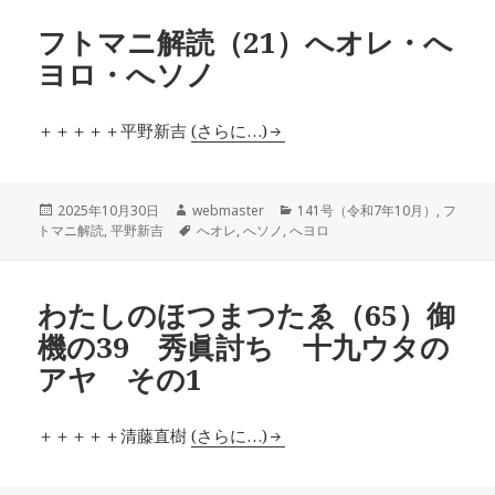
ー
フトマニ解読（21）へオレ・へ
ヨロ・へソノ
＋＋＋＋＋平野新吉
(さらに…)
投
作
カ
2025年10月30日
webmaster
141号（令和7年10月）
,
フ
稿
成
タ
テ
トマニ解読
,
平野新吉
へオレ
,
へソノ
,
へヨロ
日:
者
グ
ゴ
リ
ー
わたしのほつまつたゑ（65）御
機の39 秀眞討ち 十九ウタの
アヤ その1
＋＋＋＋＋清藤直樹
(さらに…)