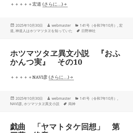
＋＋＋＋＋宏道
(さらに…)
投
作
カ
2025年10月30日
webmaster
141号（令和7年10月）
,
宏
稿
成
テ
タ
道
,
神道人はホツマツタヱを知っていた
日野神社
日:
者
ゴ
グ
リ
ー
ホツマツタヱ異文小説 『おふ
かんつ実』 その10
＋＋＋＋＋NAVI彦
(さらに…)
投
作
カ
2025年10月30日
webmaster
141号（令和7年10月）
,
稿
成
タ
テ
NAVI彦
,
ホツマツタヱ異文小説
両神
日:
者
グ
ゴ
リ
ー
戯曲 「ヤマトタケ回想」 第