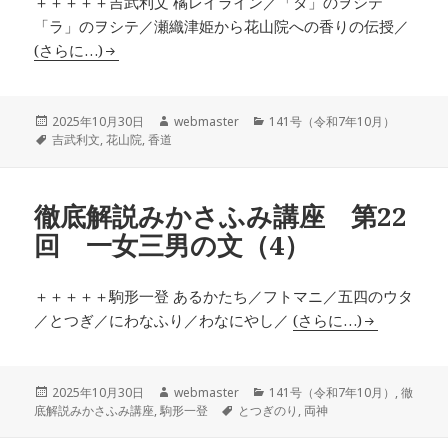
＋＋＋＋＋吉武利文 橘レイライン／「タ」のヲシテ
「ラ」のヲシテ／瀬織津姫から花山院への香りの伝授／
(さらに…)
投
作
カ
2025年10月30日
webmaster
141号（令和7年10月）
稿
タ
成
テ
吉武利文
,
花山院
,
香道
日:
グ
者
ゴ
リ
ー
徹底解説みかさふみ講座 第22
回 一女三男の文（4）
＋＋＋＋＋駒形一登 あるかたち／フトマニ／五四のウタ
／とつぎ／にわなふり／わなにやし／
(さらに…)
投
作
カ
2025年10月30日
webmaster
141号（令和7年10月）
,
徹
稿
成
タ
テ
底解説みかさふみ講座
,
駒形一登
とつぎのり
,
両神
日:
者
グ
ゴ
リ