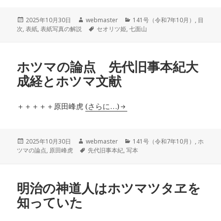
投
作
カ
2025年10月30日
webmaster
141号（令和7年10月）
,
目
稿
成
タ
テ
次
,
表紙
,
表紙写真の解説
セオリツ姫
,
七面山
日:
者
グ
ゴ
リ
ー
ホツマの論点 先代旧事本紀大
成経とホツマ文献
＋＋＋＋＋原田峰虎
(さらに…)
投
作
カ
2025年10月30日
webmaster
141号（令和7年10月）
,
ホ
稿
成
タ
テ
ツマの論点
,
原田峰虎
先代旧事本紀
,
写本
日:
者
グ
ゴ
リ
ー
明治の神道人はホツマツタヱを
知っていた