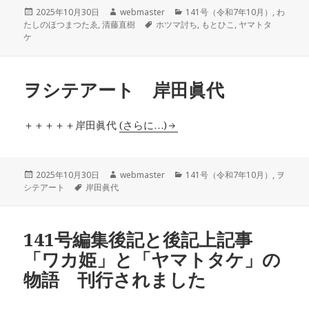
投
作
カ
2025年10月30日
webmaster
141号（令和7年10月）
,
わ
稿
成
タ
テ
たしのほつまつたゑ
,
清藤直樹
ホツマ討ち
,
もとひこ
,
ヤマトタ
日:
者
グ
ゴ
ケ
リ
ー
ヲシテアート 岸田眞代
＋＋＋＋＋岸田眞代
(さらに…)
投
作
カ
2025年10月30日
webmaster
141号（令和7年10月）
,
ヲ
稿
タ
成
テ
シテアート
岸田眞代
日:
グ
者
ゴ
リ
ー
141号編集後記と後記上記事
「ワカ姫」と「ヤマトタケ」の
物語 刊行されました