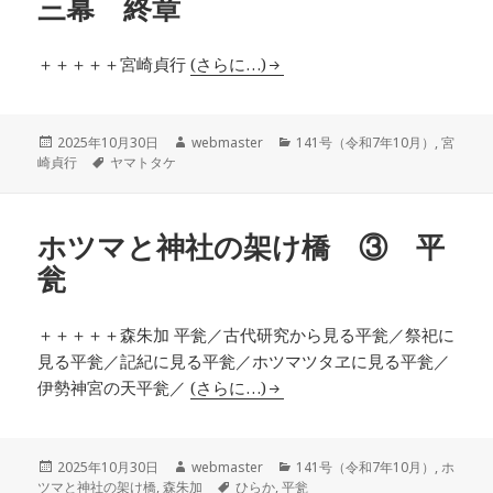
三幕 終章
＋＋＋＋＋宮崎貞行
(さらに…)
投
作
カ
2025年10月30日
webmaster
141号（令和7年10月）
,
宮
稿
タ
成
テ
崎貞行
ヤマトタケ
日:
グ
者
ゴ
リ
ー
ホツマと神社の架け橋 ③ 平
瓮
＋＋＋＋＋森朱加 平瓮／古代研究から見る平瓮／祭祀に
見る平瓮／記紀に見る平瓮／ホツマツタヱに見る平瓮／
伊勢神宮の天平瓮／
(さらに…)
投
作
カ
2025年10月30日
webmaster
141号（令和7年10月）
,
ホ
稿
成
タ
テ
ツマと神社の架け橋
,
森朱加
ひらか
,
平瓮