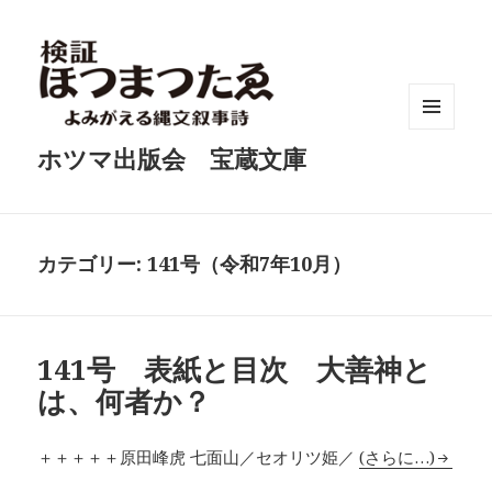
メニュ
ホツマ出版会 宝蔵文庫
ーとウ
ィジェ
ット
カテゴリー:
141号（令和7年10月）
141号 表紙と目次 大善神と
は、何者か？
＋＋＋＋＋原田峰虎 七面山／セオリツ姫／
(さらに…)