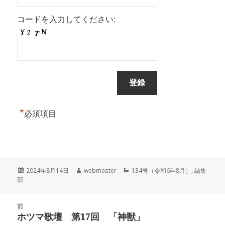
コードを入力してください:
*
必須項目
投
作
カ
2024年8月14日
webmaster
134号（令和6年8月）
,
編集
稿
成
テ
部
日:
者
ゴ
リ
投
ー
前
稿
ホツマ歌壇 第17回 「神獣」
前
ナ