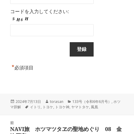
コードを入力してください:
*
必須項目
投
作
カ
2024年7月13日
torasan
133号（令和6年6月号）
,
ホツ
稿
タ
成
テ
マ辞解
イトリ
,
トヨケ
,
トヨケ神
,
ヤマトタケ
,
鳳凰
日:
グ
者
ゴ
リ
投
ー
前
稿
NAVI旅 ホツマツタヱの聖地めぐり 08 金
前
ナ