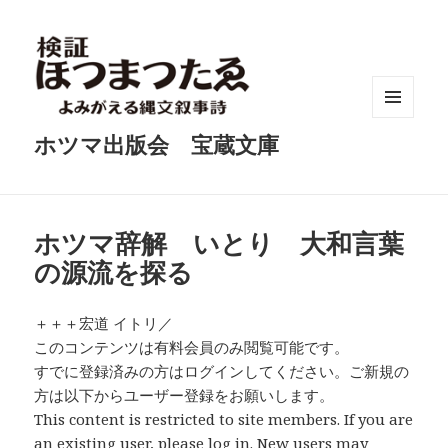
メニュ
ホツマ出版会 宝蔵文庫
ーとウ
ィジェ
ット
ホツマ辞解 いとり 大和言葉
の源流を探る
＋＋＋宏道 イトリ／
このコンテンツは有料会員のみ閲覧可能です。
すでに登録済みの方はログインしてください。ご新規の
方は以下からユーザー登録をお願いします。
This content is restricted to site members. If you are
an existing user, please log in. New users may