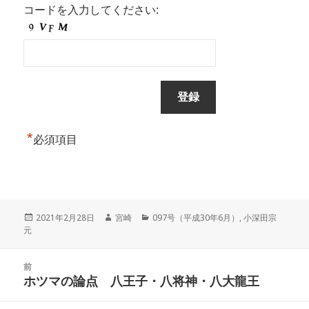
コードを入力してください:
*
必須項目
投
作
カ
2021年2月28日
宮崎
097号（平成30年6月）
,
小深田宗
稿
成
テ
元
日:
者
ゴ
リ
投
ー
前
稿
ホツマの論点 八王子・八将神・八大龍王
前
ナ
の
ビ