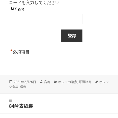
コードを入力してください:
*
必須項目
投
作
カ
タ
2021年2月20日
宮崎
ホツマの論点
,
原田峰虎
ホツマ
稿
成
テ
グ
ツタヱ
,
伝来
日:
者
ゴ
リ
投
ー
前
稿
84号表紙裏
前
ナ
の
ビ