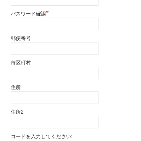
*
パスワード確認
郵便番号
市区町村
住所
住所2
コードを入力してください: