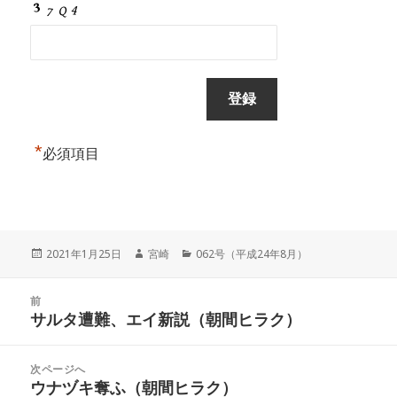
*
必須項目
投
作
カ
2021年1月25日
宮崎
062号（平成24年8月）
稿
成
テ
日:
者
ゴ
投
リ
前
稿
サルタ遭難、エイ新説（朝間ヒラク）
ー
前
ナ
の
ビ
投
次ページへ
ゲ
稿:
ウナヅキ奪ふ（朝間ヒラク）
次
ー