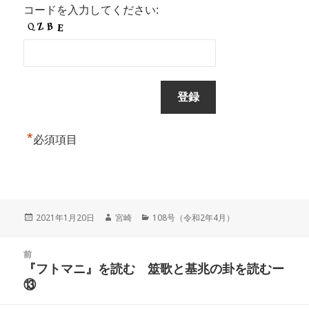
コードを入力してください:
*
必須項目
投
作
カ
2021年1月20日
宮崎
108号（令和2年4月）
稿
成
テ
日:
者
ゴ
投
リ
前
稿
『フトマニ』を読む 筮歌と基兆の卦を読むー
ー
前
ナ
⑬
の
ビ
投