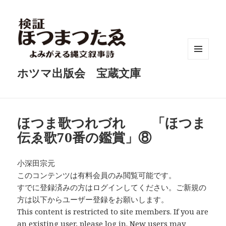
メニュ
ホツマ出版会 宝蔵文庫
ーとウ
ィジェ
ット
ほつま歌つれづれ 「ほつま
伝ゑ歌70番の鑑賞」⑧
小深田宗元
このコンテンツは有料会員のみ閲覧可能です。
すでに登録済みの方はログインしてください。ご新規の
方は以下からユーザー登録をお願いします。
This content is restricted to site members. If you are
an existing user, please log in. New users may