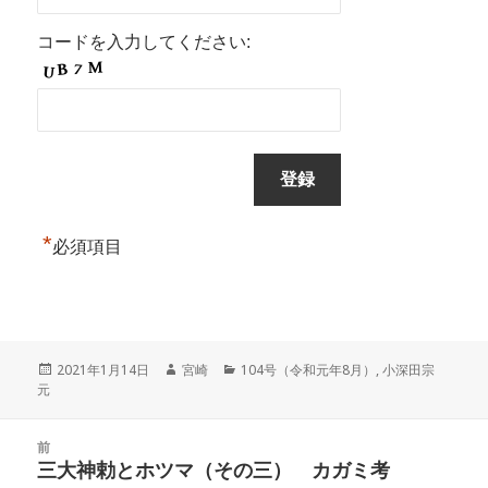
コードを入力してください:
*
必須項目
投
作
カ
2021年1月14日
宮崎
104号（令和元年8月）
,
小深田宗
稿
成
テ
元
日:
者
ゴ
リ
投
ー
前
稿
三大神勅とホツマ（その三） カガミ考
前
ナ