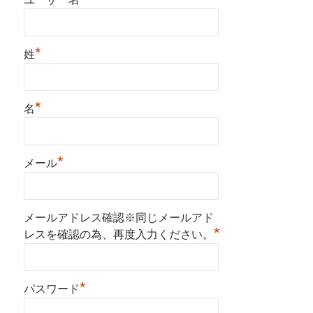
*
姓
*
名
*
メール
メールアドレス確認※同じメールアド
*
レスを確認の為、再度入力ください。
*
パスワード