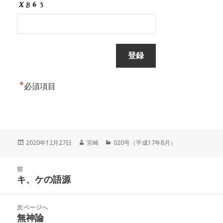
*
必須項目
投
作
カ
2020年12月27日
宮崎
020号（平成17年8月）
稿
成
テ
日:
者
ゴ
投
リ
前
稿
キ、ケの語源
ー
前
ナ
の
ビ
投
次ページへ
ゲ
稿:
無神論
次
ー