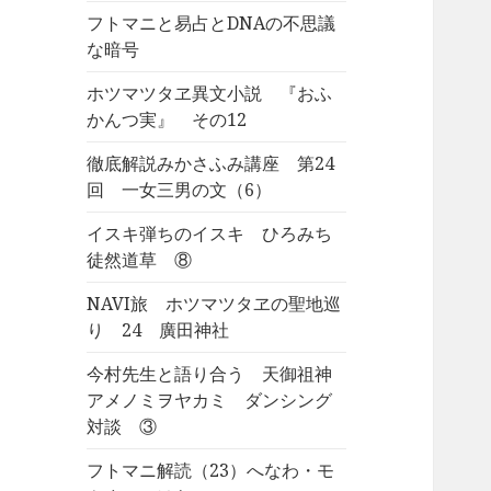
フトマニと易占とDNAの不思議
な暗号
ホツマツタヱ異文小説 『おふ
かんつ実』 その12
徹底解説みかさふみ講座 第24
回 一女三男の文（6）
イスキ弾ちのイスキ ひろみち
徒然道草 ⑧
NAVI旅 ホツマツタヱの聖地巡
り 24 廣田神社
今村先生と語り合う 天御祖神
アメノミヲヤカミ ダンシング
対談 ③
フトマニ解読（23）へなわ・モ