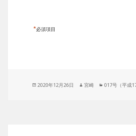
*
必須項目
投
作
カ
2020年12月26日
宮崎
017号（平成1
稿
成
テ
日:
者
ゴ
リ
ー
投