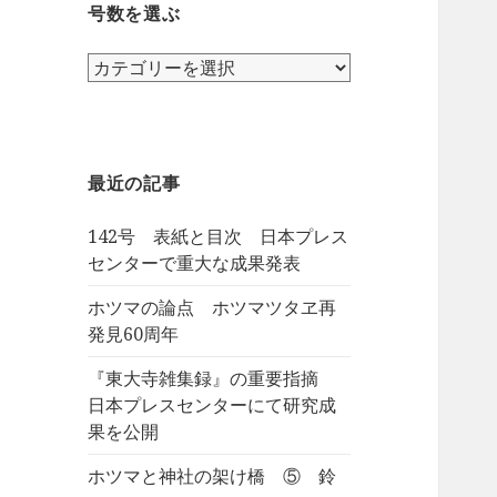
号数を選ぶ
号
数
を
選
ぶ
最近の記事
142号 表紙と目次 日本プレス
センターで重大な成果発表
ホツマの論点 ホツマツタヱ再
発見60周年
『東大寺雑集録』の重要指摘
日本プレスセンターにて研究成
果を公開
ホツマと神社の架け橋 ⑤ 鈴