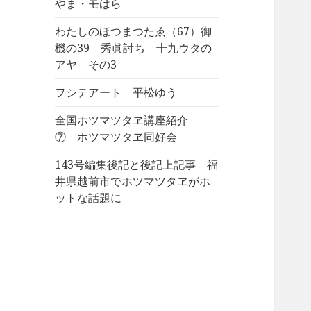
やま・モはら
わたしのほつまつたゑ（67）御
機の39 秀眞討ち 十九ウタの
アヤ その3
ヲシテアート 平松ゆう
全国ホツマツタヱ講座紹介
⑦ ホツマツタヱ同好会
143号編集後記と後記上記事 福
井県越前市でホツマツタヱがホ
ットな話題に