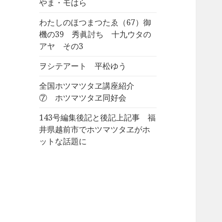
やま・モはら
わたしのほつまつたゑ（67）御
機の39 秀眞討ち 十九ウタの
アヤ その3
ヲシテアート 平松ゆう
全国ホツマツタヱ講座紹介
⑦ ホツマツタヱ同好会
143号編集後記と後記上記事 福
井県越前市でホツマツタヱがホ
ットな話題に