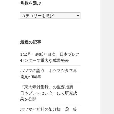
号数を選ぶ
号
数
を
選
ぶ
最近の記事
142号 表紙と目次 日本プレス
センターで重大な成果発表
ホツマの論点 ホツマツタヱ再
発見60周年
『東大寺雑集録』の重要指摘
日本プレスセンターにて研究成
果を公開
ホツマと神社の架け橋 ⑤ 鈴