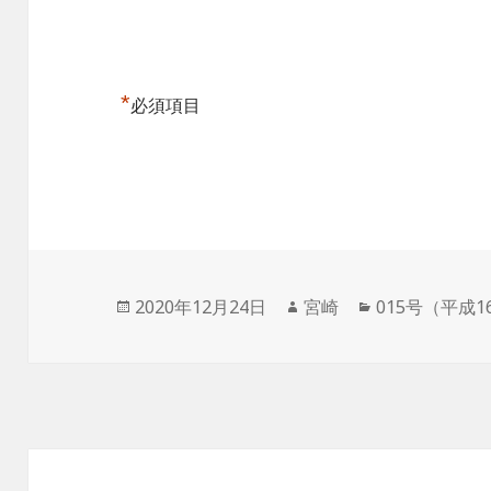
*
必須項目
投
作
カ
2020年12月24日
宮崎
015号（平成1
稿
成
テ
日:
者
ゴ
リ
ー
投