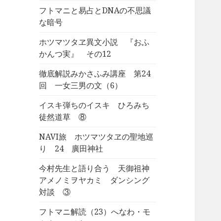
フトマニと易占とDNAの不思議
な暗号
ホツマツタヱ異文小説 『おふ
かんつ実』 その12
徹底解説みかさふみ講座 第24
回 一女三男の文（6）
イスキ弾ちのイスキ ひろみち
徒然道草 ⑧
NAVI旅 ホツマツタヱの聖地巡
り 24 廣田神社
今村先生と語り合う 天御祖神
アメノミヲヤカミ ダンシング
対談 ③
フトマニ解読（23）へなわ・モ