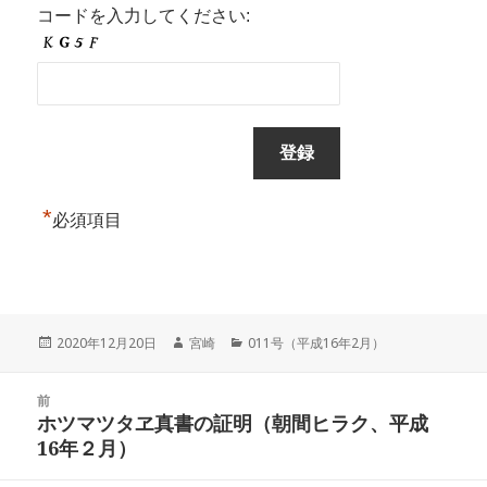
コードを入力してください:
*
必須項目
投
作
カ
2020年12月20日
宮崎
011号（平成16年2月）
稿
成
テ
日:
者
ゴ
投
リ
前
稿
ホツマツタヱ真書の証明（朝間ヒラク、平成
ー
前
ナ
16年２月）
の
ビ
投