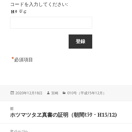
コードを入力してください:
*
必須項目
投
作
カ
2020年12月18日
宮崎
010号（平成15年12月）
稿
成
テ
日:
者
ゴ
投
リ
前
稿
ホツマツタヱ真書の証明（朝間ﾋﾗｸ・H15/12)
ー
前
ナ
の
ビ
投
次ページへ