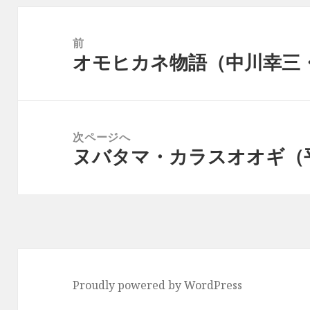
投
稿
前
オモヒカネ物語（中川幸三・
ナ
前
ビ
の
ゲ
投
ー
稿:
次ページへ
シ
ヌバタマ・カラスオオギ（平
次
ョ
の
ン
投
稿:
Proudly powered by WordPress