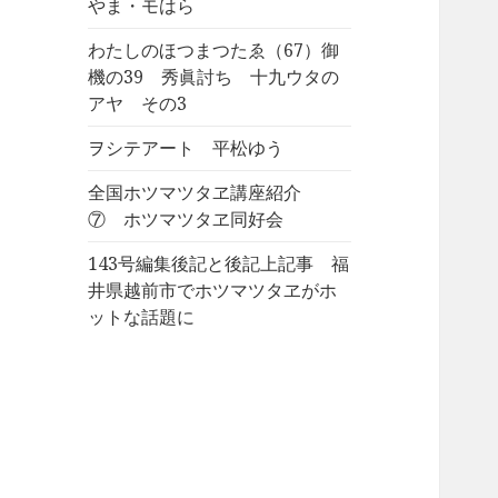
やま・モはら
わたしのほつまつたゑ（67）御
機の39 秀眞討ち 十九ウタの
アヤ その3
ヲシテアート 平松ゆう
全国ホツマツタヱ講座紹介
⑦ ホツマツタヱ同好会
143号編集後記と後記上記事 福
井県越前市でホツマツタヱがホ
ットな話題に