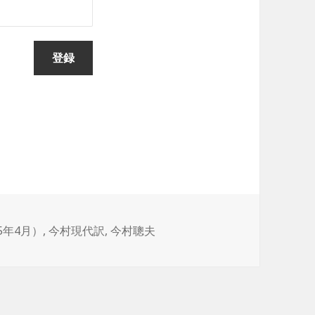
5年4月）
,
今村現代訳
,
今村聰夫