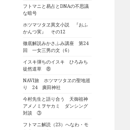
フトマニと易占とDNAの不思議
な暗号
ホツマツタヱ異文小説 『おふ
かんつ実』 その12
徹底解説みかさふみ講座 第24
回 一女三男の文（6）
イスキ弾ちのイスキ ひろみち
徒然道草 ⑧
NAVI旅 ホツマツタヱの聖地巡
り 24 廣田神社
今村先生と語り合う 天御祖神
アメノミヲヤカミ ダンシング
対談 ③
フトマニ解読（23）へなわ・モ