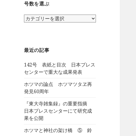
号数を選ぶ
号
数
を
選
ぶ
最近の記事
142号 表紙と目次 日本プレス
センターで重大な成果発表
ホツマの論点 ホツマツタヱ再
発見60周年
『東大寺雑集録』の重要指摘
日本プレスセンターにて研究成
果を公開
ホツマと神社の架け橋 ⑤ 鈴