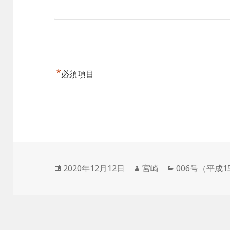
*
必須項目
投
作
カ
2020年12月12日
宮崎
006号（平成1
稿
成
テ
日:
者
ゴ
リ
ー